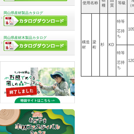
樹
品
使用名称
等級
種
質
（
岡山県産材製品カタログ
特等
10
芯持
ち
岡山県産材木製品カタログ
構造
梁
杉
KD
材
桁
特等
12
芯持
ち