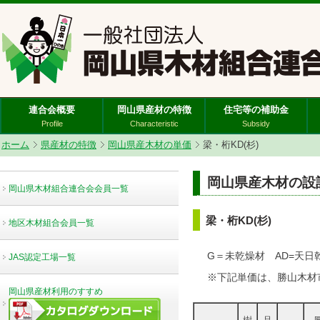
連合会概要
岡山県産材の特徴
住宅等の補助金
Profile
Characteristic
Subsidy
ホーム
県産材の特徴
岡山県産木材の単価
梁・桁KD(杉)
岡山県産木材の設計単
岡山県木材組合連合会会員一覧
梁・桁KD(杉)
地区木材組合会員一覧
G＝未乾燥材 AD=天日
JAS認定工場一覧
※下記単価は、勝山木材
岡山県産材利用のすすめ