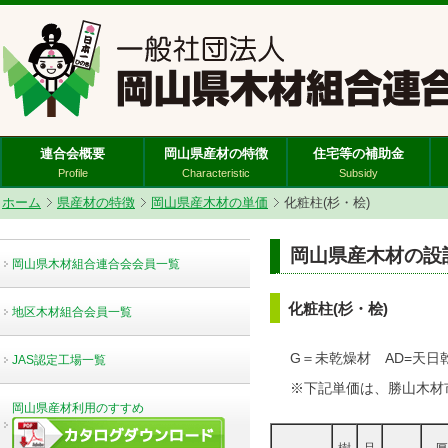
連合会概要
岡山県産材の特徴
住宅等の補助金
Profile
Characteristic
Subsidy
ホーム
県産材の特徴
岡山県産木材の単価
化粧柱(杉・桧)
岡山県産木材の設計単
岡山県木材組合連合会会員一覧
化粧柱(杉・桧)
地区木材組合会員一覧
G＝未乾燥材 AD=天日
JAS認定工場一覧
※下記単価は、勝山木材
岡山県産材利用のすすめ