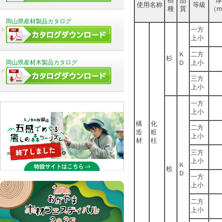
樹
品
厚
使用名称
等級
種
質
（m
岡山県産材製品カタログ
一方
上小
Ｋ
二方
杉
岡山県産材木製品カタログ
Ｄ
上小
三方
上小
一方
上小
構
化
二方
造
粧
上小
材
柱
三方
上小
Ｋ
桧
Ｄ
一方
上小
二方
上小