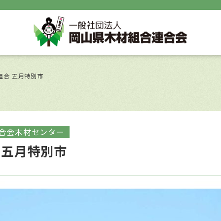
組合 五月特別市
合会木材センター
 五月特別市